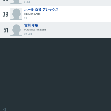
C/PF
ホール 百音 アレックス
39
HallMone Alex
SF
古川 孝敏
51
FurukawaTakatoshi
SG/SF
B1