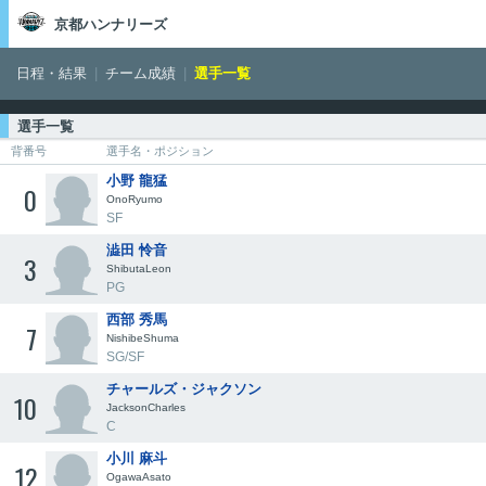
京都ハンナリーズ
日程・結果
チーム成績
選手一覧
選手一覧
背番号
選手名・ポジション
小野 龍猛
0
OnoRyumo
SF
澁田 怜音
3
ShibutaLeon
PG
西部 秀馬
7
NishibeShuma
SG/SF
チャールズ・ジャクソン
10
JacksonCharles
C
小川 麻斗
12
OgawaAsato