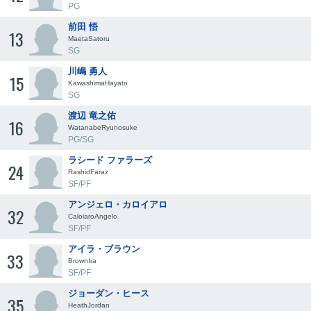
PG
前田 悟
13
MaetaSatoru
SG
川嶋 勇人
15
KawashimaHayato
SG
渡辺 竜之佑
16
WatanabeRyunosuke
PG/SG
ラシード ファラーズ
24
RashidFaraz
SF/PF
アンジェロ・カロイアロ
32
CaloiaroAngelo
SF/PF
アイラ・ブラウン
33
BrownIra
SF/PF
ジョーダン・ヒース
35
HeathJordan