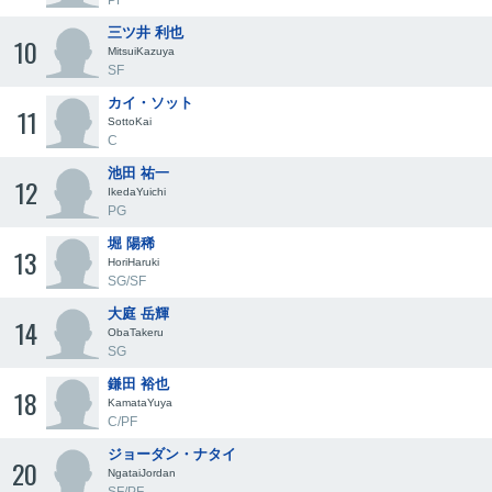
PF
三ツ井 利也
10
MitsuiKazuya
SF
カイ・ソット
11
SottoKai
C
池田 祐一
12
IkedaYuichi
PG
堀 陽稀
13
HoriHaruki
SG/SF
大庭 岳輝
14
ObaTakeru
SG
鎌田 裕也
18
KamataYuya
C/PF
ジョーダン・ナタイ
20
NgataiJordan