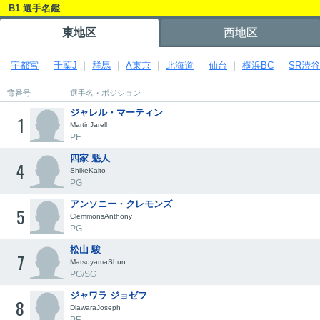
B1 選手名鑑
東地区
西地区
宇都宮
千葉J
群馬
A東京
北海道
仙台
横浜BC
SR渋谷
背番号
選手名・ポジション
ジャレル・マーティン
1
MartinJarell
PF
四家 魁人
4
ShikeKaito
PG
アンソニー・クレモンズ
5
ClemmonsAnthony
PG
松山 駿
7
MatsuyamaShun
PG/SG
ジャワラ ジョゼフ
8
DiawaraJoseph