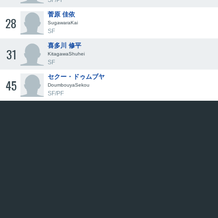
SF/PF
菅原 佳依
28
SugawaraKai
SF
喜多川 修平
31
KitagawaShuhei
SF
セクー・ドゥムブヤ
45
DoumbouyaSekou
SF/PF